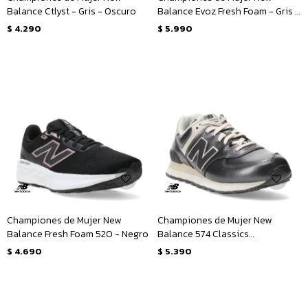
Balance Ctlyst - Gris - Oscuro
Balance Evoz Fresh Foam - Gris -
Claro
$
4.290
$
5.990
Championes de Mujer New
Championes de Mujer New
Balance Fresh Foam 520 - Negro
Balance 574 Classics
Traditionnels - Gris - Natural
$
4.690
$
5.390