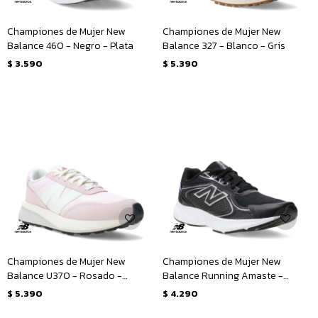
Championes de Mujer New
Championes de Mujer New
Balance 460 - Negro - Plata
Balance 327 - Blanco - Gris
$
3.590
$
5.390
Championes de Mujer New
Championes de Mujer New
Balance U370 - Rosado -
Balance Running Amaste -
Blanco
Negro - Plata
$
5.390
$
4.290