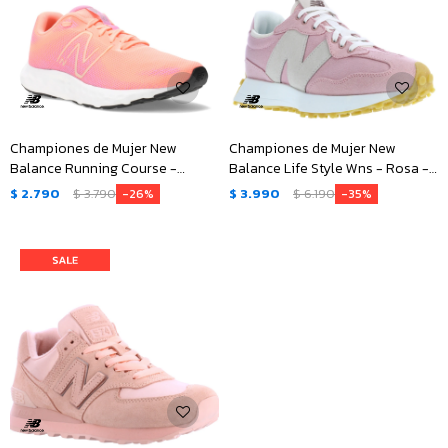
Championes de Mujer New
Championes de Mujer New
Balance Running Course -
Balance Life Style Wns - Rosa -
Rosado Coral - Lila
Beige
$
2.790
$
3.790
$
3.990
$
6.190
26
35