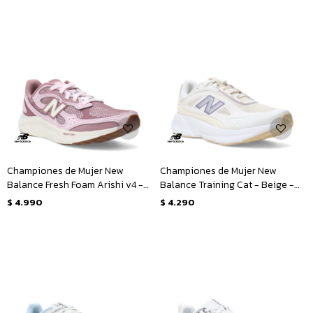
Championes de Mujer New
Championes de Mujer New
Balance Fresh Foam Arishi v4 -
Balance Training Cat - Beige -
Rosado - Blanco
Blanco
$
4.990
$
4.290