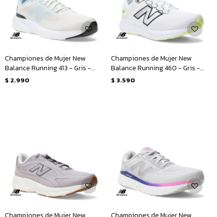
Championes de Mujer New
Championes de Mujer New
Balance Running 413 - Gris -
Balance Running 460 - Gris -
Celeste
Negro
$
2.990
$
3.590
Championes de Mujer New
Championes de Mujer New