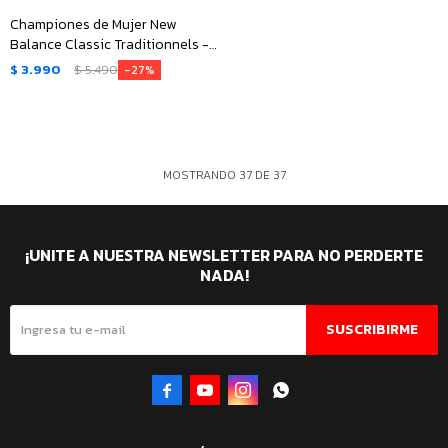
Championes de Mujer New
Balance Classic Traditionnels -
Rosa
$
3.990
$
5.490
27
MOSTRANDO
37
DE
37
¡UNITE A NUESTRA NEWSLETTER PARA NO PERDERTE
NADA!
SUSCRIBIRME



