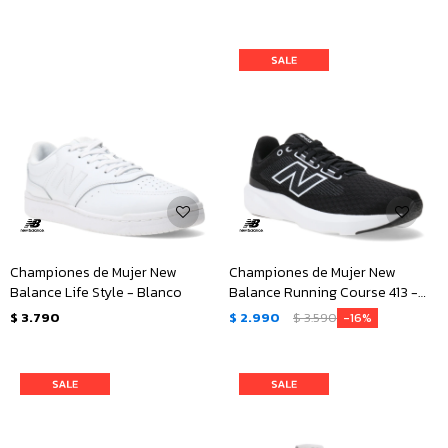
Championes de Mujer New
Championes de Mujer New
Balance Life Style - Blanco
Balance Running Course 413 -
Negro - Blanco
$
3.790
$
2.990
$
3.590
16