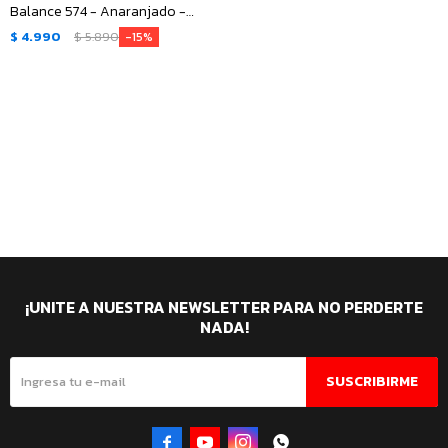
Balance 574 - Anaranjado -
Amarillo - Blanco
$
4.990
$
5.890
15
¡UNITE A NUESTRA NEWSLETTER PARA NO PERDERTE
NADA!
SUSCRIBIRME



