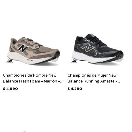
Championes de Hombre New
Championes de Mujer New
Balance Fresh Foam - Marrón -
Balance Running Amaste -
Negro
Negro - Plata
$
4.990
$
4.290