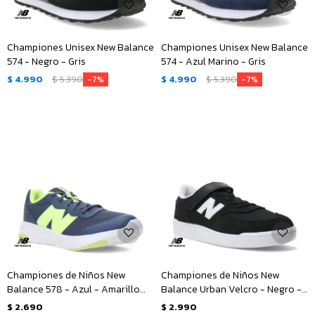
Championes Unisex New Balance
Championes Unisex New Balance
574 - Negro - Gris
574 - Azul Marino - Gris
$
4.990
$
5.390
$
4.990
$
5.390
7
7
Championes de Niños New
Championes de Niños New
Balance 578 - Azul - Amarillo
Balance Urban Velcro - Negro -
Fluo
Blanco
$
2.690
$
2.990