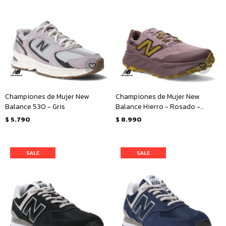
Championes de Mujer New
Championes de Mujer New
Balance 530 - Gris
Balance Hierro - Rosado -
Amarillo Mostaza
$
5.790
$
8.990