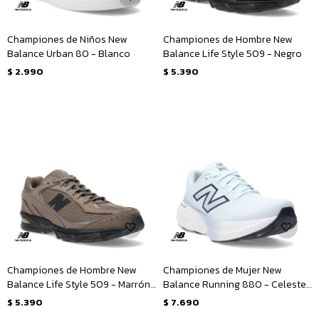
Championes de Niños New
Championes de Hombre New
Balance Urban 80 - Blanco
Balance Life Style 509 - Negro
$
2.990
$
5.390
Championes de Hombre New
Championes de Mujer New
Balance Life Style 509 - Marrón
Balance Running 880 - Celeste
- Negro
- Azul Marino
$
5.390
$
7.690