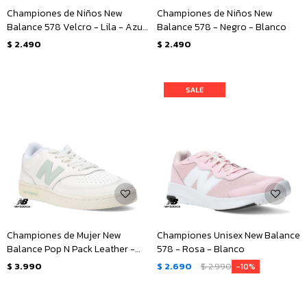
Championes de Niños New
Championes de Niños New
Balance 578 Velcro - Lila - Azul
Balance 578 - Negro - Blanco
Marino
$
2.490
$
2.490
Championes de Mujer New
Championes Unisex New Balance
Balance Pop N Pack Leather -
578 - Rosa - Blanco
Beige - Verde
$
3.990
$
2.690
$
2.990
10