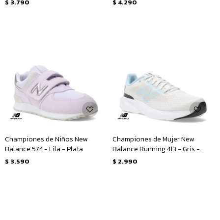
$
3.790
$
4.290
Championes de Niños New
Championes de Mujer New
Balance 574 - Lila - Plata
Balance Running 413 - Gris -
Celeste
$
3.590
$
2.990