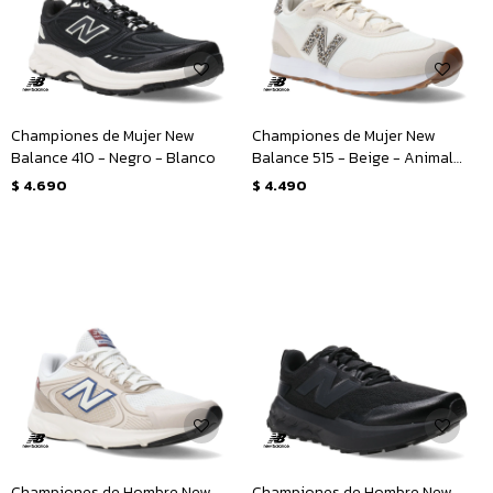
Championes de Mujer New
Championes de Mujer New
Balance 410 - Negro - Blanco
Balance 515 - Beige - Animal
Print
$
4.690
$
4.490
Championes de Hombre New
Championes de Hombre New