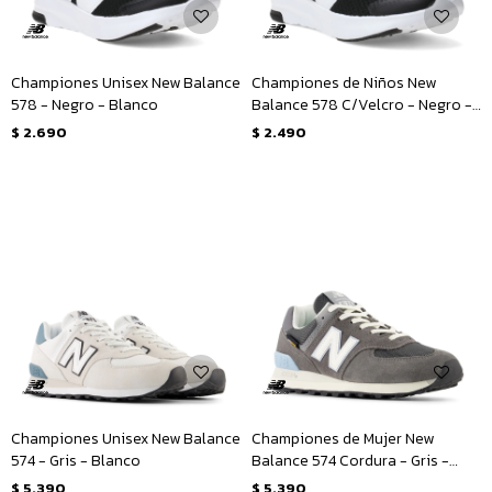
Championes Unisex New Balance
Championes de Niños New
578 - Negro - Blanco
Balance 578 C/Velcro - Negro -
Blanco
$
2.690
$
2.490
Championes Unisex New Balance
Championes de Mujer New
574 - Gris - Blanco
Balance 574 Cordura - Gris -
Blanco
$
5.390
$
5.390