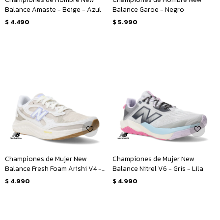
Balance Amaste - Beige - Azul
Balance Garoe - Negro
$
4.490
$
5.990
Championes de Mujer New
Championes de Mujer New
Balance Fresh Foam Arishi V4 -
Balance Nitrel V6 - Gris - Lila
Beige - Lila
$
4.990
$
4.990