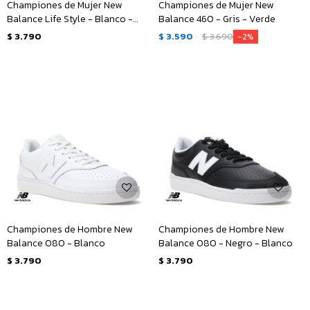
Championes de Mujer New
Championes de Mujer New
Balance Life Style - Blanco -
Balance 460 - Gris - Verde
Verde Claro
$
3.790
$
3.590
$
3.690
2
Championes de Hombre New
Championes de Hombre New
Balance 080 - Blanco
Balance 080 - Negro - Blanco
$
3.790
$
3.790