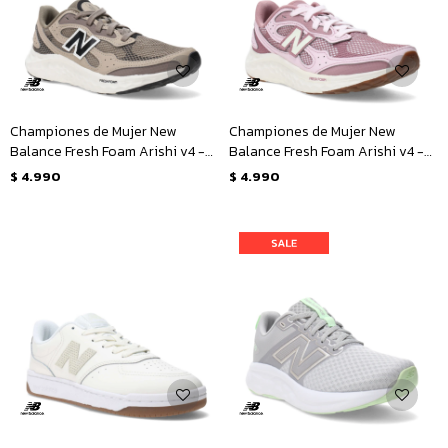
Championes de Mujer New
Championes de Mujer New
Balance Fresh Foam Arishi v4 -
Balance Fresh Foam Arishi v4 -
Marrón - Negro
Rosado - Blanco
$
4.990
$
4.990