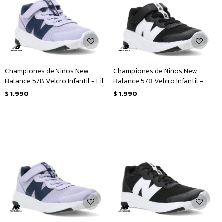
Championes de Niños New
Championes de Niños New
Balance 578 Velcro Infantil - Lila
Balance 578 Velcro Infantil -
- Azul Marino
Negro - Blanco
$
1.990
$
1.990