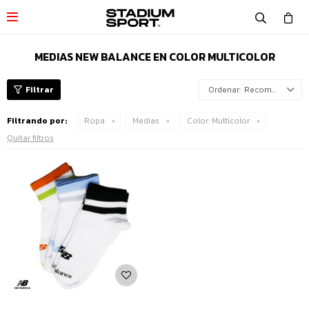

MEDIAS NEW BALANCE EN COLOR MULTICOLOR
Recomendados
Filtrando por:
Ropa
Medias
Color:
Multicolor
Quitar filtros