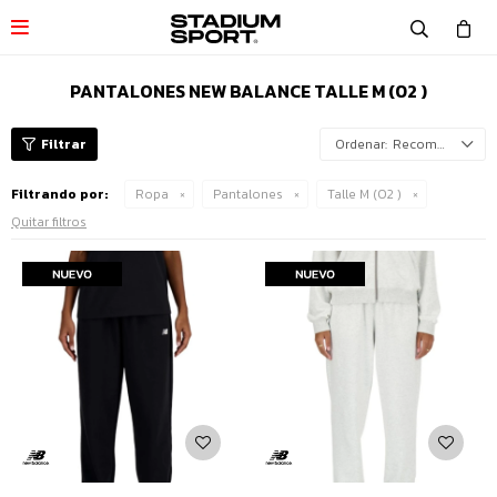

PANTALONES NEW BALANCE TALLE M (02 )
Recomendados
Filtrando por:
Ropa
Pantalones
Talle M (02 )
Quitar filtros