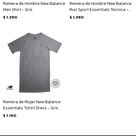
Remera de Hombre New Balance
Remera de Hombre New Balance
Men Shirt - Gris
Run Sport Essentials Tecnica -
Gris
$
1.390
$
1.390
Remera de Mujer New Balance
Essentials Tshirt Dress - Gris
$
1.190