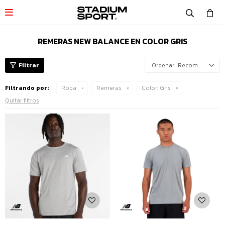

REMERAS NEW BALANCE EN COLOR GRIS
Recomendados
Filtrando por:
Ropa
Remeras
Color:
Gris
Quitar filtros