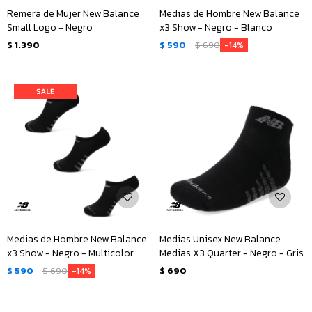
Remera de Mujer New Balance
Medias de Hombre New Balance
Small Logo - Negro
x3 Show - Negro - Blanco
$
1.390
$
590
$
690
14
Medias de Hombre New Balance
Medias Unisex New Balance
x3 Show - Negro - Multicolor
Medias X3 Quarter - Negro - Gris
$
590
$
690
$
690
14