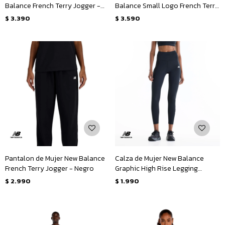
Balance French Terry Jogger -
Balance Small Logo French Terry
Negro
Hoodie - Negro
$
3.390
$
3.590
Pantalon de Mujer New Balance
Calza de Mujer New Balance
French Terry Jogger - Negro
Graphic High Rise Legging
25&quot; - Negro
$
2.990
$
1.990