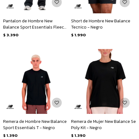
Pantalon de Hombre New
Short de Hombre New Balance
Balance Sport Essentials Fleece
Tecnico - Negro
- Negro
$
3.390
$
1.990
Remera de Hombre New Balance
Remera de Mujer New Balance Se
Sport Essentials T - Negro
Poly Kit - Negro
$
1.390
$
1.390