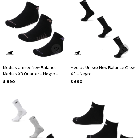
Medias Unisex New Balance
Medias Unisex New Balance Crew
Medias X3 Quarter - Negro -
X3 - Negro
Rosa - Violeta
$
690
$
690