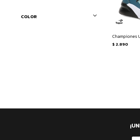
COLOR
$
2.890
¡UN