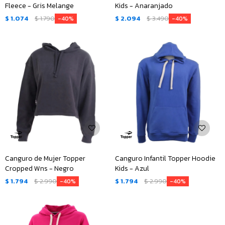
Fleece - Gris Melange
Kids - Anaranjado
$
1.074
$
1.790
$
2.094
$
3.490
40
40
Canguro de Mujer Topper
Canguro Infantil Topper Hoodie
Cropped Wns - Negro
Kids - Azul
$
1.794
$
2.990
$
1.794
$
2.990
40
40