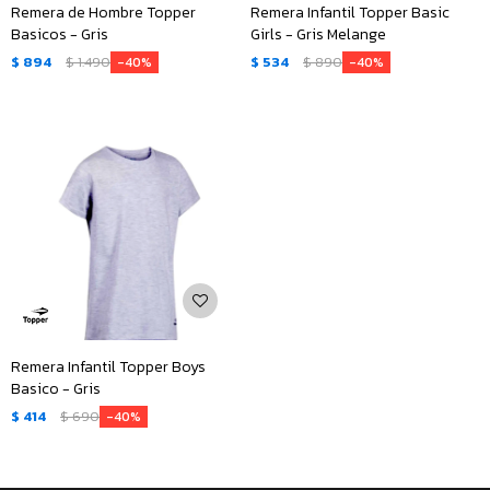
Remera de Hombre Topper
Remera Infantil Topper Basic
Basicos - Gris
Girls - Gris Melange
$
894
$
1.490
$
534
$
890
40
40
Remera Infantil Topper Boys
Basico - Gris
$
414
$
690
40