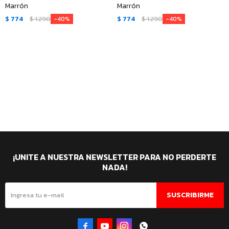
Marrón
Marrón
$
774
$
1.290
$
774
$
1.290
40
40
¡UNITE A NUESTRA NEWSLETTER PARA NO PERDERTE
NADA!
SUSCRIBIRME



