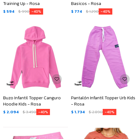
Training Up - Rosa
Basicos - Rosa
$
594
$
990
$
774
$
1.290
40
40
Buzo Infantil Topper Canguro
Pantalón Infantil Topper Urb Kids
Hoodie Kids - Rosa
- Rosa
$
2.094
$
3.490
$
1.734
$
2.890
40
40