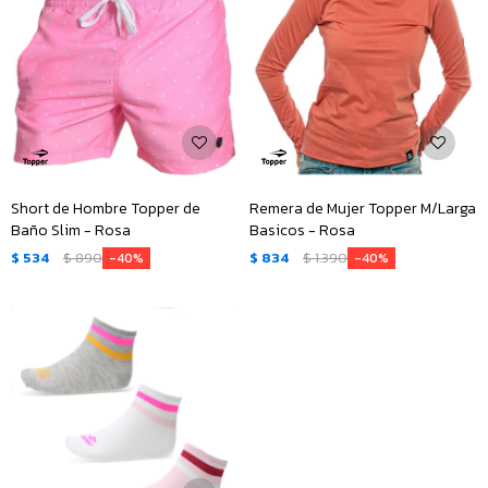
Short de Hombre Topper de
Remera de Mujer Topper M/Larga
Baño Slim - Rosa
Basicos - Rosa
$
534
$
890
$
834
$
1.390
40
40