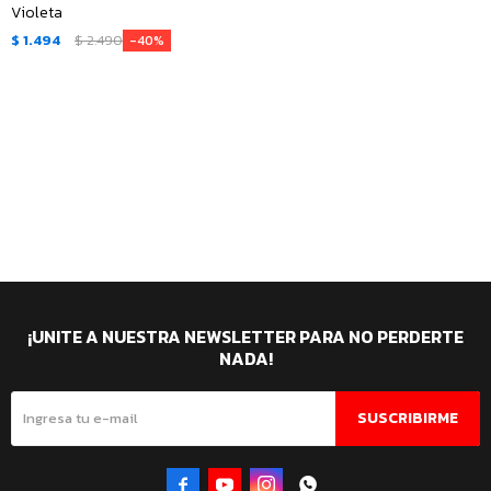
Violeta
$
1.494
$
2.490
40
¡UNITE A NUESTRA NEWSLETTER PARA NO PERDERTE
NADA!
SUSCRIBIRME



