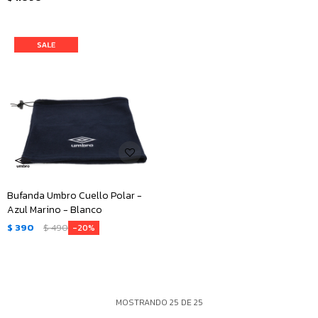
Bufanda Umbro Cuello Polar -
Azul Marino - Blanco
$
390
$
490
20
MOSTRANDO
25
DE
25