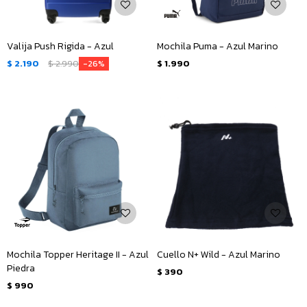
Valija Push Rigida - Azul
Mochila Puma - Azul Marino
$
2.190
$
2.990
$
1.990
26
Mochila Topper Heritage II - Azul
Cuello N+ Wild - Azul Marino
Piedra
$
390
$
990