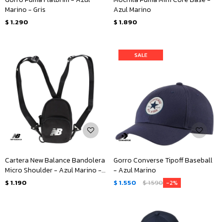
Marino - Gris
Azul Marino
$
1.290
$
1.890
Cartera New Balance Bandolera
Gorro Converse Tipoff Baseball
Micro Shoulder - Azul Marino -
- Azul Marino
Blanco
$
1.190
$
1.550
$
1.590
2