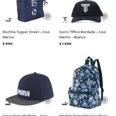
Mochila Topper Street - Azul
Gorro Tiffosi Bordada - Azul
Marino
Marino - Blanco
$
990
$
1.590
Gorro Puma Flatbrim - Azul
Mochila Puma Mini Core Base -