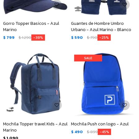
Gorro Topper Basicos - Azul
Guantes de Hombre Umbro
Marino
Urbano - Azul Marino - Blanco
$
799
$
1.290
$
590
$
790
38
25
Mochila Topper travel Kids - Azul
Mochila Push con logo - Azul
Marino
$
490
$
899
45
$
1.090