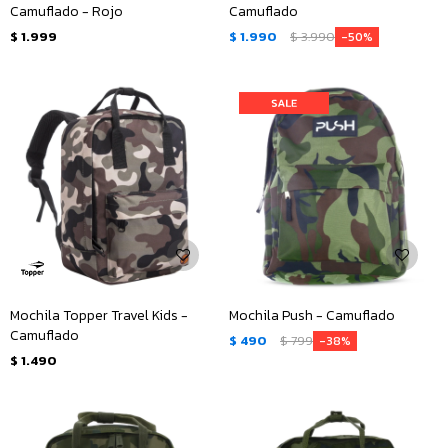
Camuflado - Rojo
Camuflado
$
1.999
$
1.990
$
3.990
50
Mochila Topper Travel Kids -
Mochila Push - Camuflado
Camuflado
$
490
$
799
38
$
1.490