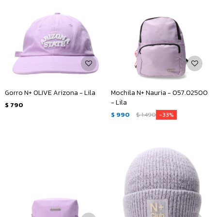
Gorro N+ OLIVE Arizona - Lila
Mochila N+ Nauria - 057.02500
- Lila
$
790
$
990
$
1.490
33