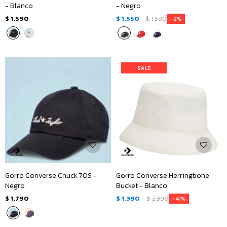
- Blanco
- Negro
$
1.590
$
1.550
$
1.590
2
Gorro Converse Chuck 70S -
Gorro Converse Herringbone
Negro
Bucket - Blanco
$
1.790
$
1.390
$
2.390
41