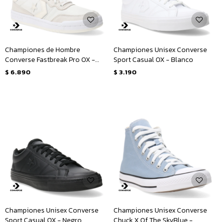
Championes de Hombre
Championes Unisex Converse
Converse Fastbreak Pro OX -
Sport Casual OX - Blanco
Blanco - Beige
$
6.890
$
3.190
Championes Unisex Converse
Championes Unisex Converse
Sport Casual OX - Negro
Chuck X Of The SkyBlue -