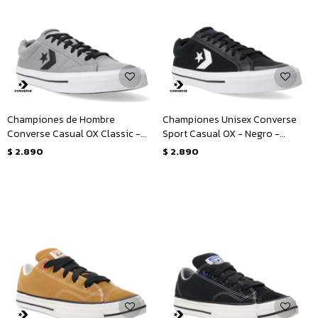
Championes de Hombre
Championes Unisex Converse
Converse Casual OX Classic -
Sport Casual OX - Negro -
Gris - Negro - Blanco
Blanco
$
2.890
$
2.890