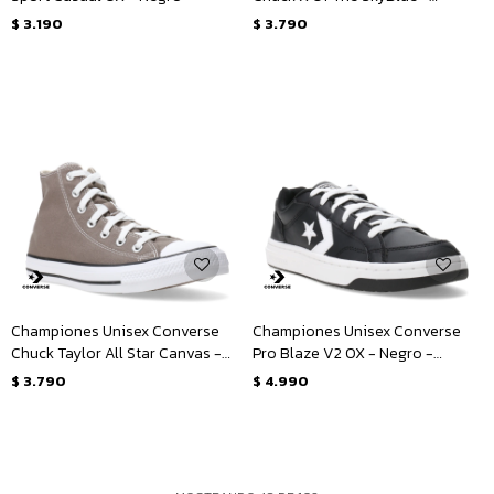
Celeste - Blanco
$
3.190
$
3.790
Championes Unisex Converse
Championes Unisex Converse
Chuck Taylor All Star Canvas -
Pro Blaze V2 OX - Negro -
Taupe
Blanco
$
3.790
$
4.990