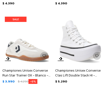
Verde
Negro
$
4.390
$
4.390
Championes Unisex Converse
Championes Unisex Converse
Run Star Trainer OX - Blanco -
Ctas Lift Double Stack HI -
Negro
Blanco - Negro
$
3.990
$
4.290
$
5.290
6