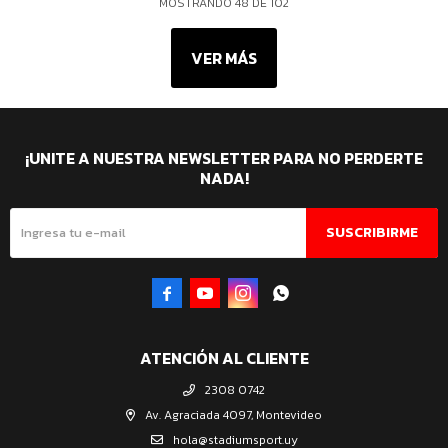
MOSTRANDO
48
DE
102
VER MÁS
¡UNITE A NUESTRA NEWSLETTER PARA NO PERDERTE
NADA!
SUSCRIBIRME




ATENCIÓN AL CLIENTE
2308 0742
Av. Agraciada 4097, Montevideo
hola@stadiumsport.uy