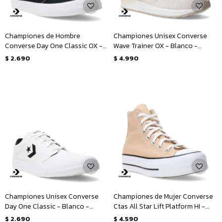
Championes de Hombre
Championes Unisex Converse
Converse Day One Classic OX -
Wave Trainer OX - Blanco -
Negro - Blanco
Natural
$
2.690
$
4.990
Championes Unisex Converse
Championes de Mujer Converse
Day One Classic - Blanco -
Ctas All Star Lift Platform HI -
Negro
Beige - Blanco
$
2.690
$
4.590