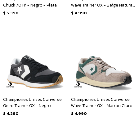
Chuck 70 Hi - Negro - Plata
Wave Trainer OX - Beige Natural
- Blanco
$
5.390
$
4.990
Championes Unisex Converse
Championes Unisex Converse
Omni Trainer OX - Negro -
Wave Trainer OX - Marrón Claro -
Blanco
Verde
$
4.290
$
4.990