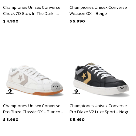
Championes Unisex Converse
Championes Unisex Converse
Chuck 70 Glow In The Dark -
Weapon OX - Beige
Beige Natural - Negro
$
4.990
$
5.990
Championes Unisex Converse
Championes Unisex Converse
Pro Blaze Classic OX - Blanco -
Pro Blaze V2 Luxe Sport - Negro
Caqui
- Dorado - Gris
$
5.990
$
5.490