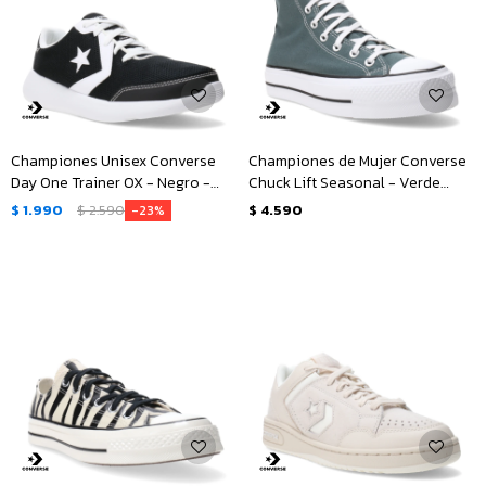
Championes Unisex Converse
Championes de Mujer Converse
Day One Trainer OX - Negro -
Chuck Lift Seasonal - Verde
Blanco
Oscuro
$
1.990
$
2.590
$
4.590
23