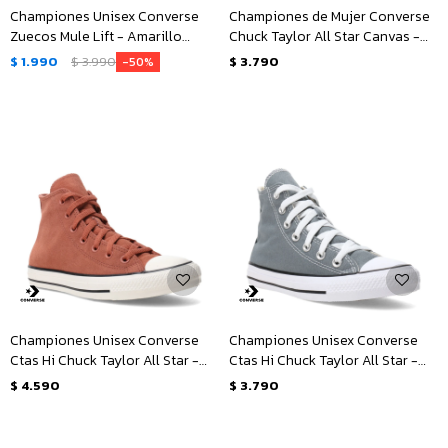
Championes Unisex Converse
Championes de Mujer Converse
Zuecos Mule Lift - Amarillo
Chuck Taylor All Star Canvas -
Limón
Marrón
$
1.990
$
3.990
$
3.790
50
Championes Unisex Converse
Championes Unisex Converse
Ctas Hi Chuck Taylor All Star -
Ctas Hi Chuck Taylor All Star -
Marrón - Blanco
Gris
$
4.590
$
3.790