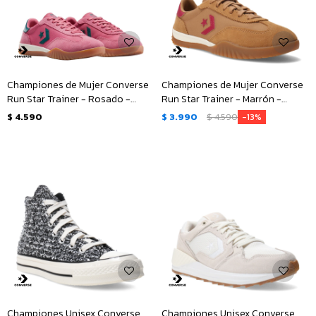
Championes de Mujer Converse
Championes de Mujer Converse
Run Star Trainer - Rosado -
Run Star Trainer - Marrón -
Verde
Rosado
$
4.590
$
3.990
$
4.590
13
Championes Unisex Converse
Championes Unisex Converse