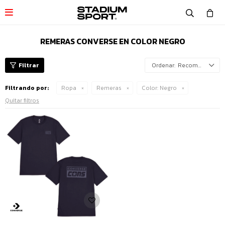

REMERAS CONVERSE EN COLOR NEGRO
Recomendados
Filtrando por:
Ropa
Remeras
Color:
Negro
Quitar filtros