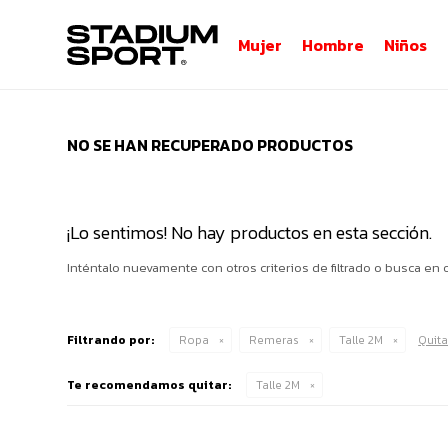
Mujer
Hombre
Niños
NO SE HAN RECUPERADO PRODUCTOS
¡Lo sentimos! No hay productos en esta sección.
Inténtalo nuevamente con otros criterios de filtrado o busca en 
Filtrando por:
Ropa
Remeras
Talle 2M
Quitar
Te recomendamos quitar:
Talle 2M