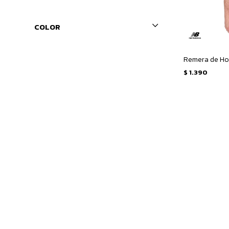
COLOR
$
1.390