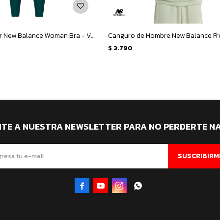
Calza de Mujer New Balance Woman Bra - Verde
$
3.790
ITE A NUESTRA NEWSLETTER PARA NO PERDERTE N
SUSCRIBIRM



