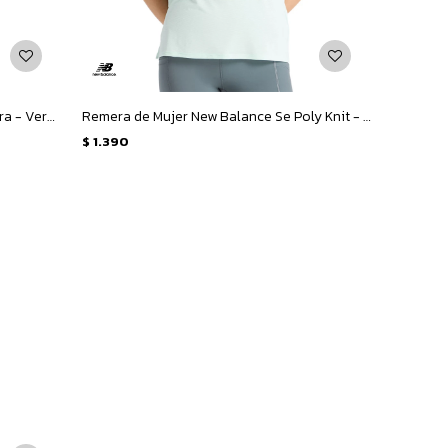
Top de Mujer New Balance Woman Bra - Verde
Remera de Mujer New Balance Se Poly Knit - Verde Claro
$
1.390