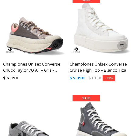
Championes Unisex Converse
Championes Unisex Converse
Chuck Taylor 70 AT - Gris -
Cruise High Top - Blanco Tiza
Rosado
$
6.390
$
5.390
$
6.690
19