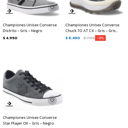
Championes Unisex Converse
Championes Unisex Converse
Distrito - Gris - Negro
Chuck 70 AT CX - Gris - Gris
Topo - Blanco
$
4.990
$
6.490
$
7.190
9
Championes Unisex Converse
Star Player OX - Gris - Negro