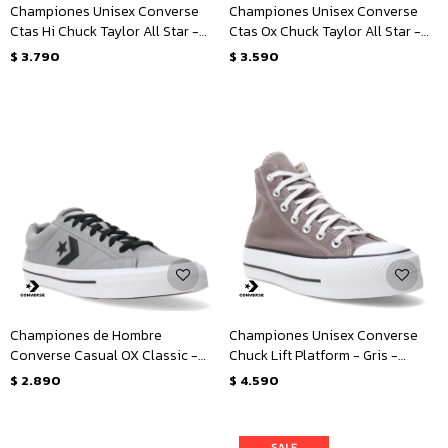
Championes Unisex Converse
Championes Unisex Converse
Ctas Hi Chuck Taylor All Star -
Ctas Ox Chuck Taylor All Star -
Gris
Gris - Blanco
$
3.790
$
3.590
Championes de Hombre
Championes Unisex Converse
Converse Casual OX Classic -
Chuck Lift Platform - Gris -
Gris - Negro - Blanco
Blanco
$
2.890
$
4.590