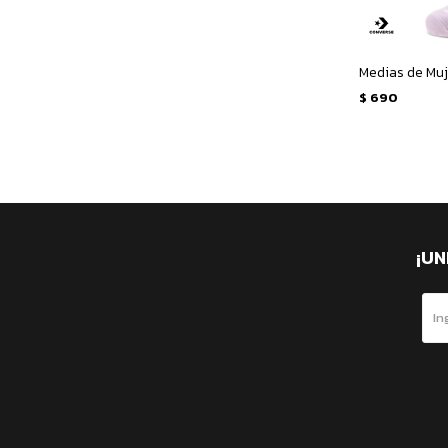
$
690
¡UN