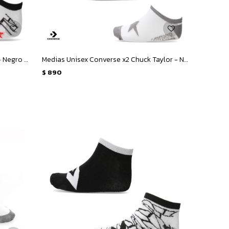
Medias Unisex Converse x2 All Star - Negro - Blanco
Medias Unisex Converse x2 Chuck Taylor - Negro - Gris - Blanco
$
890