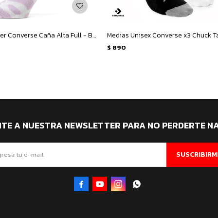
Medias de Mujer Converse Caña Alta Full - Blanco - Lila
$
890
ITE A NUESTRA NEWSLETTER PARA NO PERDERTE N
SUSCRIBIRM



