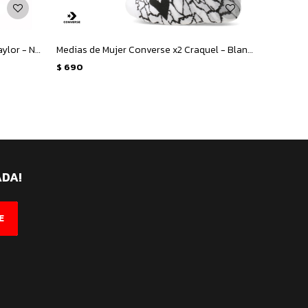
Medias Unisex Converse x3 Chuck Taylor - Negro - Gris - Blanco
Medias de Mujer Converse x2 Craquel - Blanco - Negro
$
690
ADA!
E