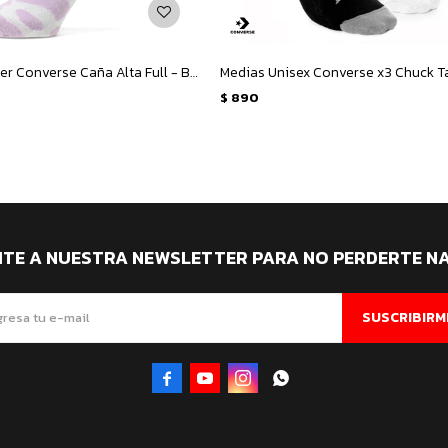
Medias de Mujer Converse Caña Alta Full - Blanco - Lila
$
890
ITE A NUESTRA NEWSLETTER PARA NO PERDERTE N
SUSCRIBIRM



