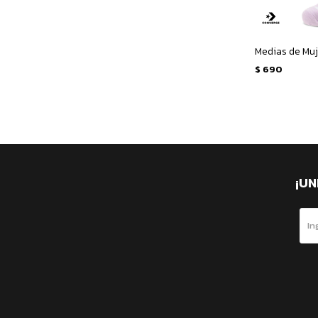
$
690
¡UN