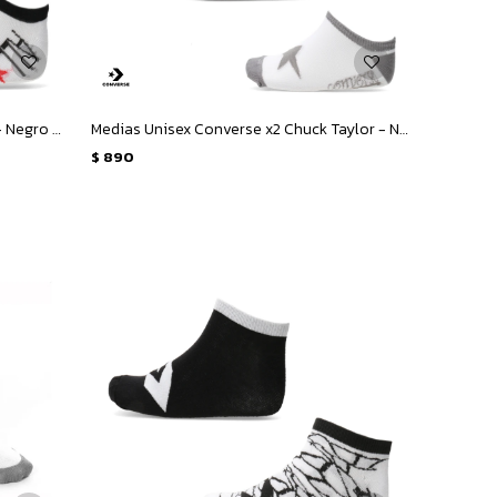
Medias Unisex Converse x2 All Star - Negro - Blanco
Medias Unisex Converse x2 Chuck Taylor - Negro - Gris - Blanco
$
890