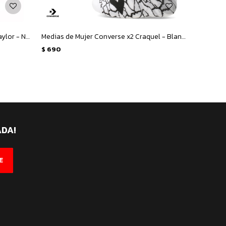
Medias Unisex Converse x3 Chuck Taylor - Negro - Gris - Blanco
Medias de Mujer Converse x2 Craquel - Blanco - Negro
$
690
ADA!
E